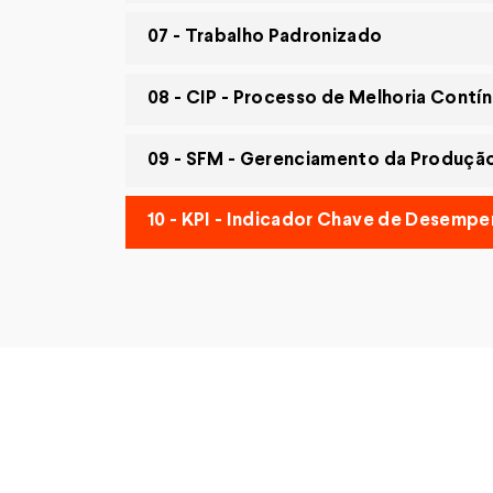
07
- Trabalho Padronizado
08
- CIP - Processo de Melhoria Contí
09
- SFM - Gerenciamento da Produçã
10
- KPI - Indicador Chave de Desemp