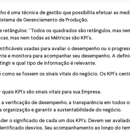
o é uma técnica de gestão que possibilita efetuar as med
 Sistema de Gerenciamento de Produção.
e retângulos: “Todos os quadrados são retângulos, mas ne
cas, mas nem todas as Métricas são KPI´s.
ificáveis usadas para avaliar o desempenho ou o progress
nte e monitora para acompanhar seu desempenho. A definiç
ngir e qual tipo de informação é relevante.
é como se fossem os sinais vitais do negócio. Os KPI´s cen
 quais KPI’s são sinais vitais para sua Empresa.
ão a verificação de desempenho, a transparência em todos os
da organização e garantir a sustentabilidade do negócio.
r o significado de cada um dos KPI‘s. Devem ser avaliad
entificado desvios. Seu acompanhamento ao longo do te