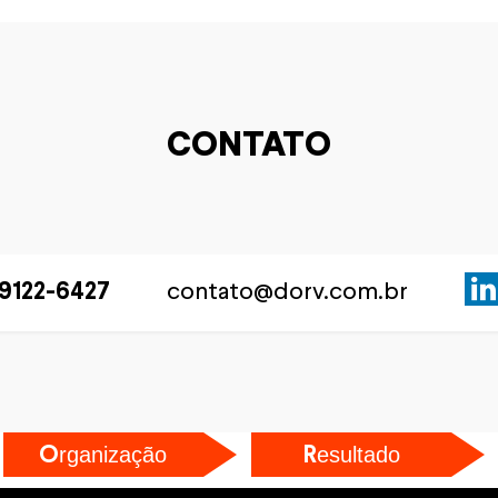
CONTATO
contato@dorv.com.br
9 9122-6427
rganização
esultado
O
R