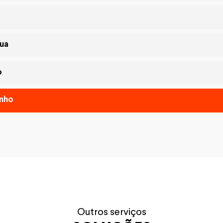
nua
o
enho
Outros serviços