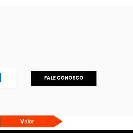
FALE CONOSCO
alor
V